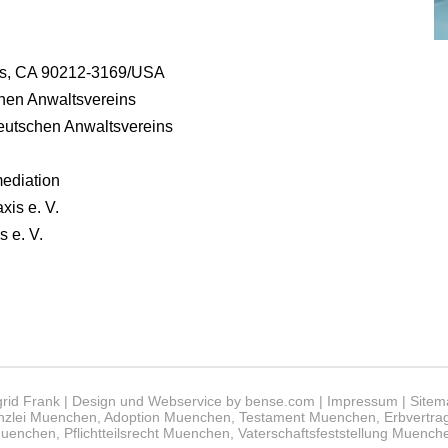
ills, CA 90212-3169/USA
hen Anwaltsvereins
eutschen Anwaltsvereins
ediation
xis e. V.
 e. V.
grid Frank | Design und Webservice by
bense.com
|
Impressum
|
Sitem
nzlei Muenchen
,
Adoption Muenchen
,
Testament Muenchen
,
Erbvertr
uenchen
,
Pflichtteilsrecht Muenchen
,
Vaterschaftsfeststellung Muench