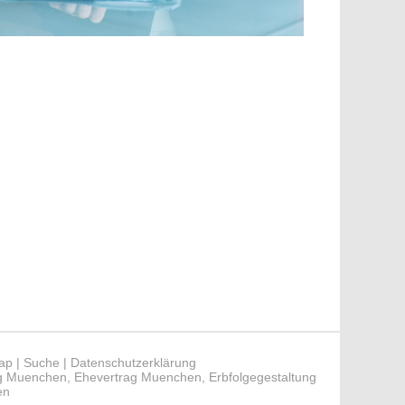
ap
|
Suche
|
Datenschutzerklärung
ag Muenchen
,
Ehevertrag Muenchen
,
Erbfolgegestaltung
en