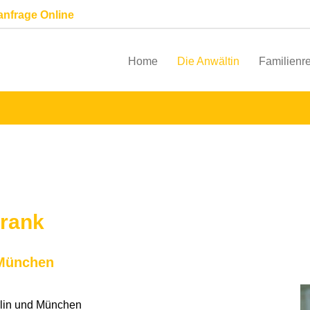
anfrage Online
Home
Die Anwältin
Familienr
Frank
 München
rlin und München