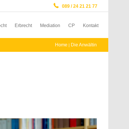
089 / 24 21 21 77
echt
Erbrecht
Mediation
CP
Kontakt
Home
Die Anwältin
|